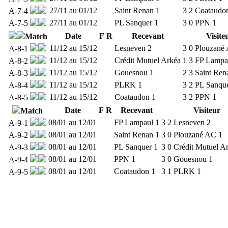
27/11 au 01/12
Saint Renan 1
3
2
Coataudo
A-7-4
27/11 au 01/12
PL Sanquer 1
3
0
PPN 1
A-7-5
Date
F
R
Recevant
Visite
Match
11/12 au 15/12
Lesneven 2
3
0
Plouzané
A-8-1
11/12 au 15/12
Crédit Mutuel Arkéa
1
3
FP Lampa
A-8-2
11/12 au 15/12
Gouesnou 1
2
3
Saint Ren
A-8-3
11/12 au 15/12
PLRK 1
3
2
PL Sanque
A-8-4
11/12 au 15/12
Coataudon 1
3
2
PPN 1
A-8-5
Date
F
R
Recevant
Visiteur
Match
08/01 au 12/01
FP Lampaul 1
3
2
Lesneven 2
A-9-1
08/01 au 12/01
Saint Renan 1
3
0
Plouzané AC 1
A-9-2
08/01 au 12/01
PL Sanquer 1
3
0
Crédit Mutuel A
A-9-3
08/01 au 12/01
PPN 1
3
0
Gouesnou 1
A-9-4
08/01 au 12/01
Coataudon 1
3
1
PLRK 1
A-9-5