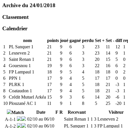
Archive du 24/01/2018
Classement
Calendrier
nom
points
joué
gagné
perdu
Set +
Set -
diff
re
1
PL Sanquer 1
21
9
6
3
23
11
12
1
2
Lesneven 2
21
9
6
3
23
14
9
1
3
Saint Renan 1
21
9
6
3
20
15
5
0
4
Gouesnou 1
19
9
6
3
22
16
6
2
5
FP Lampaul 1
18
9
5
4
18
18
0
2
6
PPN 1
17
9
4
5
17
17
0
0
7
PLRK 1
17
9
4
5
18
21
-3
1
8
Coataudon 1
17
9
4
5
18
21
-3
1
9
Crédit Mutuel Arkéa
15
9
3
6
14
20
-6
1
10
Plouzané AC 1
11
9
1
8
5
25
-20
1
Date
F
R
Recevant
Visiteur
Match
02/10 au 06/10
Saint Renan 1
1
3
Lesneven 2
A-1-1
02/10 au 06/10
PL Sanquer 1
1
3
FP Lampaul 1
A-1-2