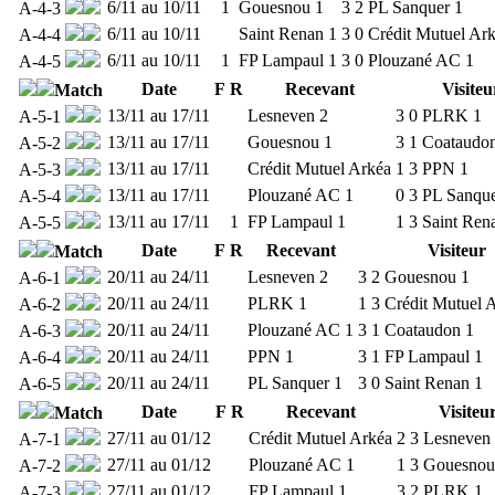
6/11 au 10/11
1
Gouesnou 1
3
2
PL Sanquer 1
A-4-3
6/11 au 10/11
Saint Renan 1
3
0
Crédit Mutuel Ar
A-4-4
6/11 au 10/11
1
FP Lampaul 1
3
0
Plouzané AC 1
A-4-5
Date
F
R
Recevant
Visiteu
Match
13/11 au 17/11
Lesneven 2
3
0
PLRK 1
A-5-1
13/11 au 17/11
Gouesnou 1
3
1
Coataudo
A-5-2
13/11 au 17/11
Crédit Mutuel Arkéa
1
3
PPN 1
A-5-3
13/11 au 17/11
Plouzané AC 1
0
3
PL Sanque
A-5-4
13/11 au 17/11
1
FP Lampaul 1
1
3
Saint Ren
A-5-5
Date
F
R
Recevant
Visiteur
Match
20/11 au 24/11
Lesneven 2
3
2
Gouesnou 1
A-6-1
20/11 au 24/11
PLRK 1
1
3
Crédit Mutuel 
A-6-2
20/11 au 24/11
Plouzané AC 1
3
1
Coataudon 1
A-6-3
20/11 au 24/11
PPN 1
3
1
FP Lampaul 1
A-6-4
20/11 au 24/11
PL Sanquer 1
3
0
Saint Renan 1
A-6-5
Date
F
R
Recevant
Visiteu
Match
27/11 au 01/12
Crédit Mutuel Arkéa
2
3
Lesneven
A-7-1
27/11 au 01/12
Plouzané AC 1
1
3
Gouesnou
A-7-2
27/11 au 01/12
FP Lampaul 1
3
2
PLRK 1
A-7-3