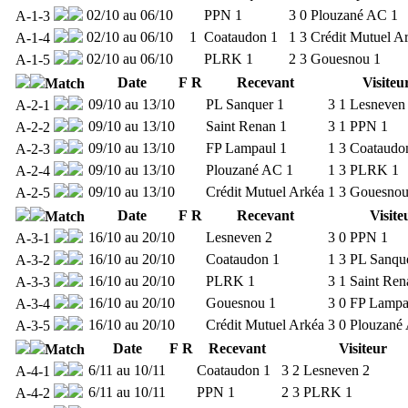
02/10 au 06/10
PPN 1
3
0
Plouzané AC 1
A-1-3
02/10 au 06/10
1
Coataudon 1
1
3
Crédit Mutuel A
A-1-4
02/10 au 06/10
PLRK 1
2
3
Gouesnou 1
A-1-5
Date
F
R
Recevant
Visiteu
Match
09/10 au 13/10
PL Sanquer 1
3
1
Lesneven
A-2-1
09/10 au 13/10
Saint Renan 1
3
1
PPN 1
A-2-2
09/10 au 13/10
FP Lampaul 1
1
3
Coataudo
A-2-3
09/10 au 13/10
Plouzané AC 1
1
3
PLRK 1
A-2-4
09/10 au 13/10
Crédit Mutuel Arkéa
1
3
Gouesnou
A-2-5
Date
F
R
Recevant
Visite
Match
16/10 au 20/10
Lesneven 2
3
0
PPN 1
A-3-1
16/10 au 20/10
Coataudon 1
1
3
PL Sanqu
A-3-2
16/10 au 20/10
PLRK 1
3
1
Saint Ren
A-3-3
16/10 au 20/10
Gouesnou 1
3
0
FP Lampa
A-3-4
16/10 au 20/10
Crédit Mutuel Arkéa
3
0
Plouzané
A-3-5
Date
F
R
Recevant
Visiteur
Match
6/11 au 10/11
Coataudon 1
3
2
Lesneven 2
A-4-1
6/11 au 10/11
PPN 1
2
3
PLRK 1
A-4-2