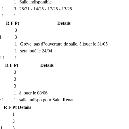
1
1
Salle indisponible
n 1
3
25/21 - 14/25 - 17/25 - 13/25
 1
1
R
F
Pt
Détails
2
3
1
3
1
Grève, pas d?ouverture de salle. à jouer le 31/05
1
1
sera joué le 24/04
l 1
1
R
F
Pt
Détails
2
3
3
1
3
1
à jouer le 08/06
 1
1
salle indispo pour Saint Renan
R
F
Pt
Détails
1
3
 1
3