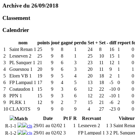
Archive du 26/09/2018
Classement
Calendrier
nom
points
joué
gagné
perdu
Set +
Set -
diff
report
f
1
Saint Renan 1
25
9
8
1
24
8
16
1
0
2
Lesneven 2
25
9
8
1
25
10
15
1
0
3
PL Sanquer 1
21
9
6
3
23
11
12
1
0
4
Gouesnou 1
20
9
6
3
20
11
9
1
1
5
Elorn VB 1
19
9
5
4
20
18
2
1
0
6
FP Lampaul 1
17
9
4
5
13
18
-5
0
0
7
Coataudon 1
15
9
3
6
12
22
-10
0
0
8
PPN 1
15
9
3
6
12
22
-10
1
0
9
PLRK 1
12
9
2
7
15
21
-6
2
0
10
CLAJOTS
9
9
0
9
4
27
-23
0
0
Date
Pt
F
R
Recevant
Visiteur
Match
29/01 au 02/02
1
1
Lesneven 2
1
3
Saint Rena
R-1-1
cis
29/01 au 02/02
3
FP Lampaul 1
3
2
PL Sanquer
R-1-2
cis