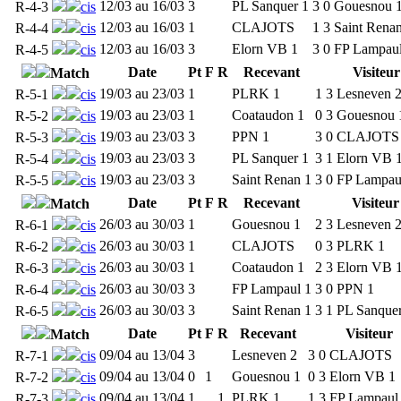
12/03 au 16/03
3
PL Sanquer 1
3
0
Gouesnou 
R-4-3
cis
12/03 au 16/03
1
CLAJOTS
1
3
Saint Rena
R-4-4
cis
12/03 au 16/03
3
Elorn VB 1
3
0
FP Lampaul
R-4-5
cis
Date
Pt
F
R
Recevant
Visiteur
Match
19/03 au 23/03
1
PLRK 1
1
3
Lesneven 
R-5-1
cis
19/03 au 23/03
1
Coataudon 1
0
3
Gouesnou 
R-5-2
cis
19/03 au 23/03
3
PPN 1
3
0
CLAJOTS
R-5-3
cis
19/03 au 23/03
3
PL Sanquer 1
3
1
Elorn VB 
R-5-4
cis
19/03 au 23/03
3
Saint Renan 1
3
0
FP Lampau
R-5-5
cis
Date
Pt
F
R
Recevant
Visiteur
Match
26/03 au 30/03
1
Gouesnou 1
2
3
Lesneven 
R-6-1
cis
26/03 au 30/03
1
CLAJOTS
0
3
PLRK 1
R-6-2
cis
26/03 au 30/03
1
Coataudon 1
2
3
Elorn VB 
R-6-3
cis
26/03 au 30/03
3
FP Lampaul 1
3
0
PPN 1
R-6-4
cis
26/03 au 30/03
3
Saint Renan 1
3
1
PL Sanquer
R-6-5
cis
Date
Pt
F
R
Recevant
Visiteur
Match
09/04 au 13/04
3
Lesneven 2
3
0
CLAJOTS
R-7-1
cis
09/04 au 13/04
0
1
Gouesnou 1
0
3
Elorn VB 1
R-7-2
cis
09/04 au 13/04
1
1
PLRK 1
1
3
FP Lampaul
R-7-3
cis