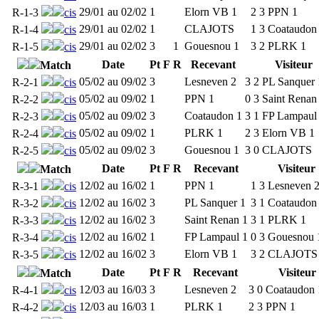
29/01 au 02/02
1
Elorn VB 1
2
3
PPN 1
R-1-3
cis
29/01 au 02/02
1
CLAJOTS
1
3
Coataudon
R-1-4
cis
29/01 au 02/02
3
1
Gouesnou 1
3
2
PLRK 1
R-1-5
cis
Date
Pt
F
R
Recevant
Visiteur
Match
05/02 au 09/02
3
Lesneven 2
3
2
PL Sanquer 
R-2-1
cis
05/02 au 09/02
1
PPN 1
0
3
Saint Renan
R-2-2
cis
05/02 au 09/02
3
Coataudon 1
3
1
FP Lampaul
R-2-3
cis
05/02 au 09/02
1
PLRK 1
2
3
Elorn VB 1
R-2-4
cis
05/02 au 09/02
3
Gouesnou 1
3
0
CLAJOTS
R-2-5
cis
Date
Pt
F
R
Recevant
Visiteur
Match
12/02 au 16/02
1
PPN 1
1
3
Lesneven 
R-3-1
cis
12/02 au 16/02
3
PL Sanquer 1
3
1
Coataudon
R-3-2
cis
12/02 au 16/02
3
Saint Renan 1
3
1
PLRK 1
R-3-3
cis
12/02 au 16/02
1
FP Lampaul 1
0
3
Gouesnou 
R-3-4
cis
12/02 au 16/02
3
Elorn VB 1
3
2
CLAJOTS
R-3-5
cis
Date
Pt
F
R
Recevant
Visiteur
Match
12/03 au 16/03
3
Lesneven 2
3
0
Coataudon 
R-4-1
cis
12/03 au 16/03
1
PLRK 1
2
3
PPN 1
R-4-2
cis