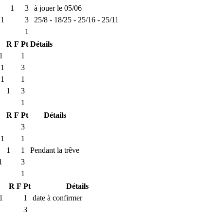
1
3
à jouer le 05/06
 1
3
25/8 - 18/25 - 25/16 - 25/11
1
R
F
Pt
Détails
1
1
 1
3
 1
1
1
3
1
R
F
Pt
Détails
2
3
 1
1
1
1
Pendant la trêve
1
3
1
R
F
Pt
Détails
1
1
date à confirmer
3