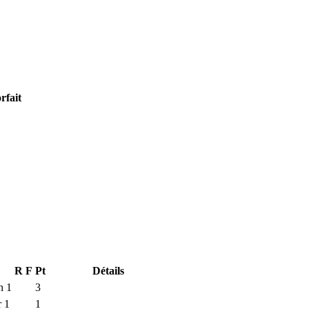
orfait
R
F
Pt
Détails
n 1
3
 1
1