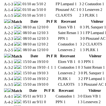
01/10 au 5/10
2
FP Lampaul 1
3
2
Coataudon 1
A-1-3
01/10 au 5/10
0
Plouzané AC 1
0
3
Lesneven 2
A-1-4
01/10 au 5/10
1
CLAJOTS
2
3
PLRK 1
A-1-5
Date
Pt
F
R
Recevant
Visiteur
Match
08/10 au 12/10
0
Elorn VB 1
0
3
PL Sanquer 1
A-2-1
08/10 au 12/10
3
Saint Renan 1
3
1
FP Lampaul 
A-2-2
08/10 au 12/10
3
PPN 1
3
0
Plouzané AC
A-2-3
08/10 au 12/10
2
Coataudon 1
3
2
CLAJOTS
A-2-4
08/10 au 12/10
0
Lesneven 2
1
3
PLRK 1
A-2-5
Date
Pt
F
R
Recevant
Visiteur
Match
15/10 au 19/10
0
Elorn VB 1
0
3
PPN 1
A-3-1
15/10 au 19/10
-1
1
1
Coataudon 1
0
3
Saint Renan 1
A-3-2
15/10 au 19/10
3
Lesneven 2
3
0
PL Sanquer 1
A-3-3
15/10 au 19/10
2
PLRK 1
3
2
FP Lampaul 1
A-3-4
15/10 au 19/10
0
CLAJOTS
1
3
Plouzané AC 
A-3-5
Date
Pt
F
R
Recevant
Visiteur
Match
05/11 au 9/11
3
Coataudon 1
3
0
Elorn VB 1
A-4-1
05/11 au 9/11
0
PPN 1
1
3
Lesneven 2
A-4-2