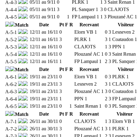
05/11 au 9/11
0
PLRK 1
1
3
Saint Renan 1
A-4-3
05/11 au 9/11
3
PL Sanquer 1
3
0
CLAJOTS
A-4-4
05/11 au 9/11
0
1
FP Lampaul 1
1
3
Plouzané AC 1
A-4-5
Date
Pt
F
R
Recevant
Visiteur
Match
12/11 au 16/11
0
Elorn VB 1
0
3
Lesneven 2
A-5-1
12/11 au 16/11
3
PLRK 1
3
1
Coataudon 1
A-5-2
12/11 au 16/11
0
CLAJOTS
1
3
PPN 1
A-5-3
12/11 au 16/11
0
Plouzané AC 1
0
3
Saint Renan
A-5-4
12/11 au 16/11
1
FP Lampaul 1
2
3
PL Sanquer 
A-5-5
Date
Pt
F
R
Recevant
Visiteur
Match
19/11 au 23/11
0
Elorn VB 1
0
3
PLRK 1
A-6-1
19/11 au 23/11
3
Lesneven 2
3
1
CLAJOTS
A-6-2
19/11 au 23/11
3
Plouzané AC 1
3
0
Coataudon 1
A-6-3
19/11 au 23/11
1
PPN 1
2
3
FP Lampaul
A-6-4
19/11 au 23/11
0
1
Saint Renan 1
0
3
PL Sanquer 
A-6-5
Date
Pt
F
R
Recevant
Visiteur
Match
26/11 au 30/11
0
CLAJOTS
1
3
Elorn VB 1
A-7-1
26/11 au 30/11
3
Plouzané AC 1
3
1
PLRK 1
A-7-2
26/11 au 30/11
1
FP Lampaul 1
2
3
Lesneven 2
A-7-3