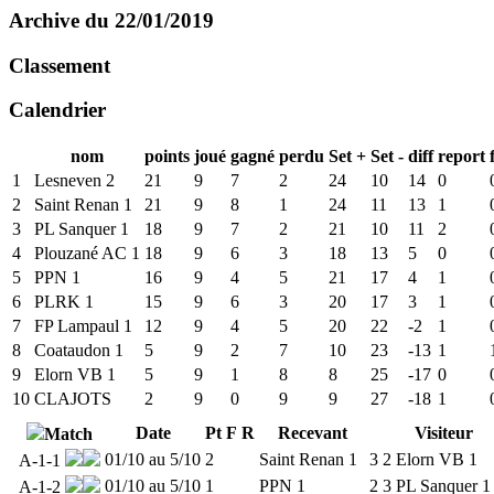
Archive du 22/01/2019
Classement
Calendrier
nom
points
joué
gagné
perdu
Set +
Set -
diff
report
1
Lesneven 2
21
9
7
2
24
10
14
0
2
Saint Renan 1
21
9
8
1
24
11
13
1
3
PL Sanquer 1
18
9
7
2
21
10
11
2
4
Plouzané AC 1
18
9
6
3
18
13
5
0
5
PPN 1
16
9
4
5
21
17
4
1
6
PLRK 1
15
9
6
3
20
17
3
1
7
FP Lampaul 1
12
9
4
5
20
22
-2
1
8
Coataudon 1
5
9
2
7
10
23
-13
1
9
Elorn VB 1
5
9
1
8
8
25
-17
0
10
CLAJOTS
2
9
0
9
9
27
-18
1
Date
Pt
F
R
Recevant
Visiteur
Match
01/10 au 5/10
2
Saint Renan 1
3
2
Elorn VB 1
A-1-1
01/10 au 5/10
1
PPN 1
2
3
PL Sanquer 1
A-1-2