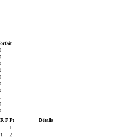
forfait
0
0
0
0
0
0
0
1
0
0
R
F
Pt
Détails
1
1
2