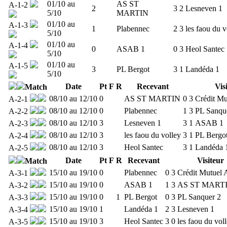
01/10 au
AS ST
A-1-2
2
3
2
Lesneven 1
5/10
MARTIN
01/10 au
A-1-3
1
Plabennec
2
3
les faou du v
5/10
01/10 au
A-1-4
0
ASAB 1
0
3
Heol Santec
5/10
01/10 au
A-1-5
3
PL Bergot
3
1
Landéda 1
5/10
Date
Pt
F
R
Recevant
Vis
Match
08/10 au 12/10
0
AS ST MARTIN
0
3
Crédit Mu
A-2-1
08/10 au 12/10
0
Plabennec
1
3
PL Sanqu
A-2-2
08/10 au 12/10
3
Lesneven 1
3
1
ASAB 1
A-2-3
08/10 au 12/10
3
les faou du volley
3
1
PL Bergo
A-2-4
08/10 au 12/10
3
Heol Santec
3
1
Landéda 
A-2-5
Date
Pt
F
R
Recevant
Visiteur
Match
15/10 au 19/10
0
Plabennec
0
3
Crédit Mutuel 
A-3-1
15/10 au 19/10
0
ASAB 1
1
3
AS ST MART
A-3-2
15/10 au 19/10
0
1
PL Bergot
0
3
PL Sanquer 2
A-3-3
15/10 au 19/10
1
Landéda 1
2
3
Lesneven 1
A-3-4
15/10 au 19/10
3
Heol Santec
3
0
les faou du vol
A-3-5