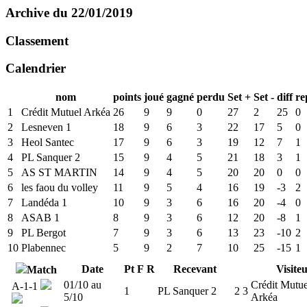
Archive du 22/01/2019
Classement
Calendrier
nom
points
joué
gagné
perdu
Set +
Set -
diff
re
1
Crédit Mutuel Arkéa
26
9
9
0
27
2
25
0
2
Lesneven 1
18
9
6
3
22
17
5
0
3
Heol Santec
17
9
6
3
19
12
7
1
4
PL Sanquer 2
15
9
4
5
21
18
3
1
5
AS ST MARTIN
14
9
4
5
20
20
0
0
6
les faou du volley
11
9
5
4
16
19
-3
2
7
Landéda 1
10
9
3
6
16
20
-4
0
8
ASAB 1
8
9
3
6
12
20
-8
1
9
PL Bergot
7
9
3
6
13
23
-10
2
10
Plabennec
5
9
2
7
10
25
-15
1
Date
Pt
F
R
Recevant
Visite
Match
01/10 au
Crédit Mutue
A-1-1
1
PL Sanquer 2
2
3
5/10
Arkéa