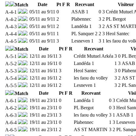
Date
Pt
F
R
Recevant
Visiteur
Match
05/11 au 9/11
0
ASAB 1
0
3
Crédit Mutuel 
A-4-1
05/11 au 9/11
2
Plabennec
3
2
PL Bergot
A-4-2
05/11 au 9/11
2
Landéda 1
3
2
AS ST MART
A-4-3
05/11 au 9/11
1
PL Sanquer 2
2
3
Heol Santec
A-4-4
05/11 au 9/11
3
Lesneven 1
3
1
les faou du vol
A-4-5
Date
Pt
F
R
Recevant
Vi
Match
12/11 au 16/11
3
Crédit Mutuel Arkéa
3
0
PL Ber
A-5-1
12/11 au 16/11
0
Landéda 1
1
3
ASAB 
A-5-2
12/11 au 16/11
3
Heol Santec
3
0
Plaben
A-5-3
12/11 au 16/11
2
les faou du volley
3
2
AS ST
A-5-4
12/11 au 16/11
2
Lesneven 1
3
2
PL San
A-5-5
Date
Pt
F
R
Recevant
Visi
Match
19/11 au 23/11
0
Landéda 1
0
3
Crédit Mu
A-6-1
19/11 au 23/11
0
PL Bergot
0
3
Heol Sant
A-6-2
19/11 au 23/11
3
les faou du volley
3
1
ASAB 1
A-6-3
19/11 au 23/11
0
Plabennec
1
3
Lesneven
A-6-4
19/11 au 23/11
2
AS ST MARTIN
3
2
PL Sanque
A-6-5