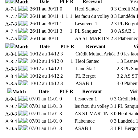
Date
Pt
F
R
Recevant
Visi
Match
26/11 au 30/11
0
Heol Santec
0
3
Crédit Mu
A-7-1
26/11 au 30/11
-1
1
1
les faou du volley
0
3
Landéda 
A-7-2
26/11 au 30/11
1
Lesneven 1
2
3
PL Bergot
A-7-3
26/11 au 30/11
3
1
PL Sanquer 2
3
0
ASAB 1
A-7-4
26/11 au 30/11
1
AS ST MARTIN
2
3
Plabennec
A-7-5
Date
Pt
F
R
Recevant
Vi
Match
10/12 au 14/12
3
Crédit Mutuel Arkéa
3
0
les fao
A-8-1
10/12 au 14/12
0
1
Heol Santec
1
3
Lesnev
A-8-2
10/12 au 14/12
1
Landéda 1
2
3
PL San
A-8-3
10/12 au 14/12
2
PL Bergot
3
2
AS S
A-8-4
10/12 au 14/12
3
ASAB 1
3
0
Plaben
A-8-5
Date
Pt
F
R
Recevant
Visi
Match
07/01 au 11/01
0
Lesneven 1
0
3
Crédit Mu
A-9-1
07/01 au 11/01
3
les faou du volley
3
1
PL Sanque
A-9-2
07/01 au 11/01
3
AS ST MARTIN
3
0
Heol Sant
A-9-3
07/01 au 11/01
0
Plabennec
0
3
Landéda 
A-9-4
07/01 au 11/01
3
ASAB 1
3
1
PL Bergot
A-9-5