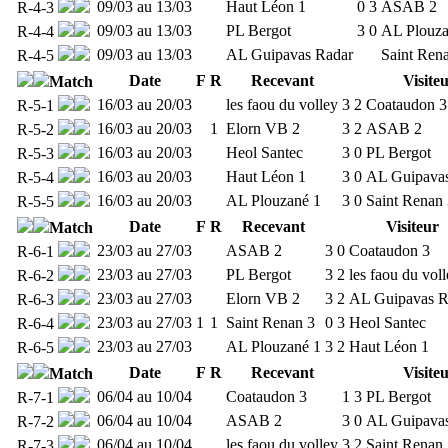
09/03 au 13/03
Haut Léon 1
0
3
ASAB 2
R-4-3
09/03 au 13/03
PL Bergot
3
0
AL Plouza
R-4-4
09/03 au 13/03
AL Guipavas Radar
Saint Ren
R-4-5
Date
F
R
Recevant
Visite
Match
16/03 au 20/03
les faou du volley
3
2
Coataudon 3
R-5-1
16/03 au 20/03
1
Elorn VB 2
3
2
ASAB 2
R-5-2
16/03 au 20/03
Heol Santec
3
0
PL Bergot
R-5-3
16/03 au 20/03
Haut Léon 1
3
0
AL Guipava
R-5-4
16/03 au 20/03
AL Plouzané 1
3
0
Saint Renan
R-5-5
Date
F
R
Recevant
Visiteur
Match
23/03 au 27/03
ASAB 2
3
0
Coataudon 3
R-6-1
23/03 au 27/03
PL Bergot
3
2
les faou du vol
R-6-2
23/03 au 27/03
Elorn VB 2
3
2
AL Guipavas R
R-6-3
23/03 au 27/03
1
1
Saint Renan 3
0
3
Heol Santec
R-6-4
23/03 au 27/03
AL Plouzané 1
3
2
Haut Léon 1
R-6-5
Date
F
R
Recevant
Visite
Match
06/04 au 10/04
Coataudon 3
1
3
PL Bergot
R-7-1
06/04 au 10/04
ASAB 2
3
0
AL Guipava
R-7-2
06/04 au 10/04
les faou du volley
3
2
Saint Renan
R-7-3