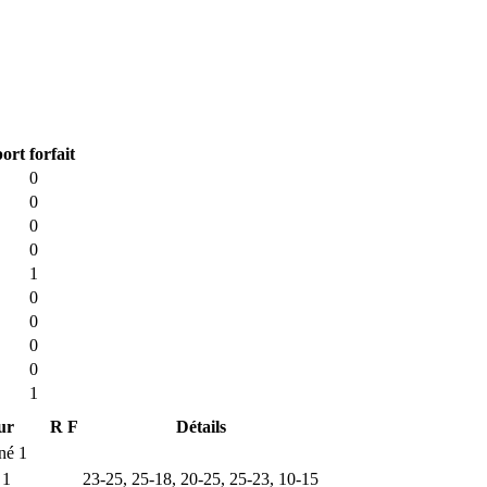
port
forfait
0
0
0
0
1
0
0
0
0
1
ur
R
F
Détails
né 1
 1
23-25, 25-18, 20-25, 25-23, 10-15