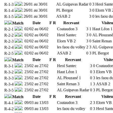
26/01 au 30/01
AL Guipavas Radar
0
3
Heol Sante
R-1-3
26/01 au 30/01
PL Bergot
3
0
Elorn VB 
R-1-4
26/01 au 30/01
ASAB 2
3
0
les faou du
R-1-5
Date
F
R
Recevant
Visite
Match
02/02 au 06/02
Coataudon 3
3
1
Haut Léon 1
R-2-1
02/02 au 06/02
Heol Santec
3
0
AL Plouzané
R-2-2
02/02 au 06/02
Elorn VB 2
3
0
Saint Renan
R-2-3
02/02 au 06/02
les faou du volley
2
3
AL Guipava
R-2-4
02/02 au 06/02
ASAB 2
0
3
PL Bergot
R-2-5
Date
F
R
Recevant
Visit
Match
23/02 au 27/02
Heol Santec
3
0
Coataudon
R-3-1
23/02 au 27/02
Haut Léon 1
0
3
Elorn VB 
R-3-2
23/02 au 27/02
AL Plouzané 1
0
3
les faou d
R-3-3
23/02 au 27/02
Saint Renan 3
1
3
ASAB 2
R-3-4
23/02 au 27/02
AL Guipavas Radar
0
3
PL Bergot
R-3-5
Date
F
R
Recevant
Visite
Match
09/03 au 13/03
Coataudon 3
2
3
Elorn VB 
R-4-1
09/03 au 13/03
les faou du volley
0
3
Heol Sant
R-4-2