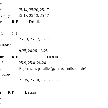
c
2
25-14, 25-20, 25-17
 volley
25-18, 25-13, 25-17
ur
R
F
Détails
 1
1
1
 3
25-13, 25-17, 25-18
s Radar
9-25, 24-26, 18-25
eur
R
F
Détails
 3
25-9, 25-8, 26-24
2
Report sans penalité (gymnase indisponible)
u volley
21-25, 25-18, 25-15, 25-22
ur
R
F
Détails
2
ec