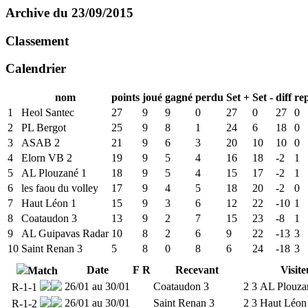
Archive du 23/09/2015
Classement
Calendrier
nom
points
joué
gagné
perdu
Set +
Set -
diff
re
1
Heol Santec
27
9
9
0
27
0
27
0
2
PL Bergot
25
9
8
1
24
6
18
0
3
ASAB 2
21
9
6
3
20
10
10
0
4
Elorn VB 2
19
9
5
4
16
18
-2
1
5
AL Plouzané 1
18
9
5
4
15
17
-2
1
6
les faou du volley
17
9
4
5
18
20
-2
0
7
Haut Léon 1
15
9
3
6
12
22
-10
1
8
Coataudon 3
13
9
2
7
15
23
-8
1
9
AL Guipavas Radar
10
8
2
6
9
22
-13
3
10
Saint Renan 3
5
8
0
8
6
24
-18
3
Date
F
R
Recevant
Visite
Match
26/01 au 30/01
Coataudon 3
2
3
AL Plouza
R-1-1
26/01 au 30/01
Saint Renan 3
2
3
Haut Léon
R-1-2