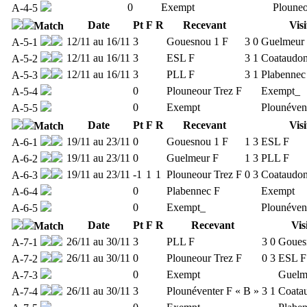
0
Exempt
Plouneo
A-4-5
Date
Pt
F
R
Recevant
Vis
Match
12/11 au 16/11
3
Gouesnou 1 F
3
0
Guelmeur
A-5-1
12/11 au 16/11
3
ESL F
3
1
Coataudo
A-5-2
12/11 au 16/11
3
PLL F
3
1
Plabennec
A-5-3
0
Plouneour Trez F
Exempt_
A-5-4
0
Exempt
Plounéven
A-5-5
Date
Pt
F
R
Recevant
Vis
Match
19/11 au 23/11
0
Gouesnou 1 F
1
3
ESL F
A-6-1
19/11 au 23/11
0
Guelmeur F
1
3
PLL F
A-6-2
19/11 au 23/11
-1
1
1
Plouneour Trez F
0
3
Coataudo
A-6-3
0
Plabennec F
Exempt
A-6-4
0
Exempt_
Plounéven
A-6-5
Date
Pt
F
R
Recevant
Vis
Match
26/11 au 30/11
3
PLL F
3
0
Goues
A-7-1
26/11 au 30/11
0
Plouneour Trez F
0
3
ESL F
A-7-2
0
Exempt
Guelm
A-7-3
26/11 au 30/11
3
Plounéventer F « B »
3
1
Coata
A-7-4