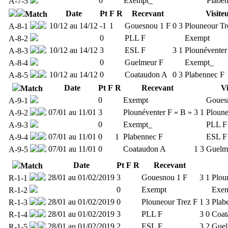
0
Exempt_
Plabe
A-7-5
Date
Pt
F
R
Recevant
Visite
Match
10/12 au 14/12
-1
1
Gouesnou 1 F
0
3
Plouneour Tr
A-8-1
0
PLL F
Exempt
A-8-2
10/12 au 14/12
3
ESL F
3
1
Plounéventer
A-8-3
0
Guelmeur F
Exempt_
A-8-4
10/12 au 14/12
0
Coataudon A
0
3
Plabennec F
A-8-5
Date
Pt
F
R
Recevant
Vi
Match
0
Exempt
Goues
A-9-1
07/01 au 11/01
3
Plounéventer F « B »
3
1
Ploune
A-9-2
0
Exempt_
PLL F
A-9-3
07/01 au 11/01
0
1
Plabennec F
ESL F
A-9-4
07/01 au 11/01
0
Coataudon A
1
3
Guelm
A-9-5
Date
Pt
F
R
Recevant
Match
28/01 au 01/02/2019
3
Gouesnou 1 F
3
1
Plou
R-1-1
0
Exempt
Exe
R-1-2
28/01 au 01/02/2019
0
Plouneour Trez F
1
3
Plab
R-1-3
28/01 au 01/02/2019
3
PLL F
3
0
Coat
R-1-4
28/01 au 01/02/2019
2
ESL F
3
2
Guel
R-1-5