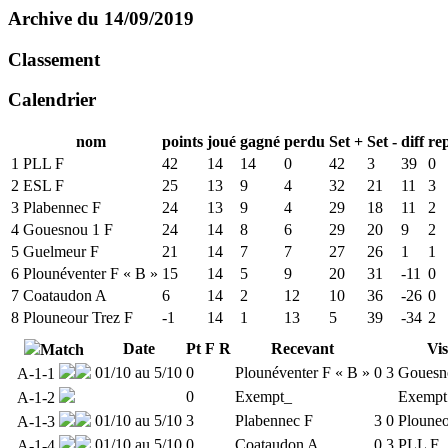
Archive du 14/09/2019
Classement
Calendrier
nom
points
joué
gagné
perdu
Set +
Set -
diff
re
1
PLL F
42
14
14
0
42
3
39
0
2
ESL F
25
13
9
4
32
21
11
3
3
Plabennec F
24
13
9
4
29
18
11
2
4
Gouesnou 1 F
24
14
8
6
29
20
9
2
5
Guelmeur F
21
14
7
7
27
26
1
1
6
Plounéventer F « B »
15
14
5
9
20
31
-11
0
7
Coataudon A
6
14
2
12
10
36
-26
0
8
Plouneour Trez F
-1
14
1
13
5
39
-34
2
Date
Pt
F
R
Recevant
Vis
Match
01/10 au 5/10
0
Plounéventer F « B »
0
3
Gouesn
A-1-1
0
Exempt_
Exempt
A-1-2
01/10 au 5/10
3
Plabennec F
3
0
Plouneo
A-1-3
01/10 au 5/10
0
Coataudon A
0
3
PLL F
A-1-4