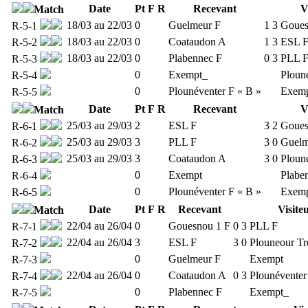
Date
Pt
F
R
Recevant
V
Match
18/03 au 22/03
0
Guelmeur F
1
3
Goues
R-5-1
18/03 au 22/03
0
Coataudon A
1
3
ESL 
R-5-2
18/03 au 22/03
0
Plabennec F
0
3
PLL 
R-5-3
0
Exempt_
Ploun
R-5-4
0
Plounéventer F « B »
Exem
R-5-5
Date
Pt
F
R
Recevant
V
Match
25/03 au 29/03
2
ESL F
3
2
Goues
R-6-1
25/03 au 29/03
3
PLL F
3
0
Guelm
R-6-2
25/03 au 29/03
3
Coataudon A
3
0
Ploun
R-6-3
0
Exempt
Plabe
R-6-4
0
Plounéventer F « B »
Exem
R-6-5
Date
Pt
F
R
Recevant
Visite
Match
22/04 au 26/04
0
Gouesnou 1 F
0
3
PLL F
R-7-1
22/04 au 26/04
3
ESL F
3
0
Plouneour Tr
R-7-2
0
Guelmeur F
Exempt
R-7-3
22/04 au 26/04
0
Coataudon A
0
3
Plounéventer
R-7-4
0
Plabennec F
Exempt_
R-7-5