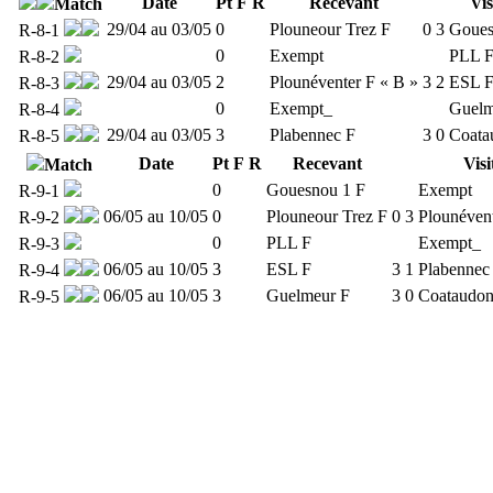
Date
Pt
F
R
Recevant
Vis
Match
29/04 au 03/05
0
Plouneour Trez F
0
3
Goues
R-8-1
0
Exempt
PLL 
R-8-2
29/04 au 03/05
2
Plounéventer F « B »
3
2
ESL 
R-8-3
0
Exempt_
Guelm
R-8-4
29/04 au 03/05
3
Plabennec F
3
0
Coata
R-8-5
Date
Pt
F
R
Recevant
Visi
Match
0
Gouesnou 1 F
Exempt
R-9-1
06/05 au 10/05
0
Plouneour Trez F
0
3
Plounévent
R-9-2
0
PLL F
Exempt_
R-9-3
06/05 au 10/05
3
ESL F
3
1
Plabennec
R-9-4
06/05 au 10/05
3
Guelmeur F
3
0
Coataudo
R-9-5