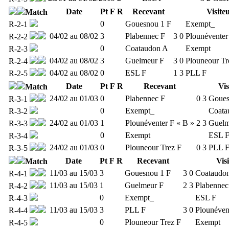
Date
Pt
F
R
Recevant
Visite
Match
0
Gouesnou 1 F
Exempt_
R-2-1
04/02 au 08/02
3
Plabennec F
3
0
Plounéventer
R-2-2
0
Coataudon A
Exempt
R-2-3
04/02 au 08/02
3
Guelmeur F
3
0
Plouneour Tr
R-2-4
04/02 au 08/02
0
ESL F
1
3
PLL F
R-2-5
Date
Pt
F
R
Recevant
Vis
Match
24/02 au 01/03
0
Plabennec F
0
3
Goues
R-3-1
0
Exempt_
Coata
R-3-2
24/02 au 01/03
1
Plounéventer F « B »
2
3
Guelm
R-3-3
0
Exempt
ESL 
R-3-4
24/02 au 01/03
0
Plouneour Trez F
0
3
PLL 
R-3-5
Date
Pt
F
R
Recevant
Vis
Match
11/03 au 15/03
3
Gouesnou 1 F
3
0
Coataudo
R-4-1
11/03 au 15/03
1
Guelmeur F
2
3
Plabennec
R-4-2
0
Exempt_
ESL F
R-4-3
11/03 au 15/03
3
PLL F
3
0
Plounéven
R-4-4
0
Plouneour Trez F
Exempt
R-4-5