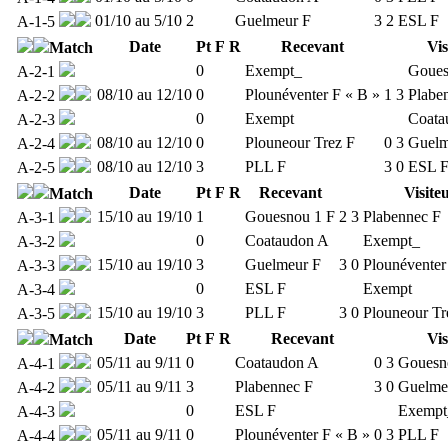
01/10 au 5/10
2
Guelmeur F
3
2
ESL F
A-1-5
Date
Pt
F
R
Recevant
Vis
Match
0
Exempt_
Goues
A-2-1
08/10 au 12/10
0
Plounéventer F « B »
1
3
Plabe
A-2-2
0
Exempt
Coata
A-2-3
08/10 au 12/10
0
Plouneour Trez F
0
3
Guelm
A-2-4
08/10 au 12/10
3
PLL F
3
0
ESL 
A-2-5
Date
Pt
F
R
Recevant
Visite
Match
15/10 au 19/10
1
Gouesnou 1 F
2
3
Plabennec F
A-3-1
0
Coataudon A
Exempt_
A-3-2
15/10 au 19/10
3
Guelmeur F
3
0
Plounéventer
A-3-3
0
ESL F
Exempt
A-3-4
15/10 au 19/10
3
PLL F
3
0
Plouneour Tr
A-3-5
Date
Pt
F
R
Recevant
Vis
Match
05/11 au 9/11
0
Coataudon A
0
3
Gouesn
A-4-1
05/11 au 9/11
3
Plabennec F
3
0
Guelme
A-4-2
0
ESL F
Exempt
A-4-3
05/11 au 9/11
0
Plounéventer F « B »
0
3
PLL F
A-4-4