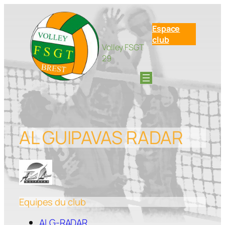
Aller
au
Espace
contenu
club
Volley FSGT
29
AL GUIPAVAS RADAR
Equipes du club
ALG-RADAR