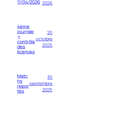
11/04/2026
2026
4ème
journée
20
=
octobre
contrôle
2025
des
licences
Matc
30
hs
septembre
repor
2025
tés