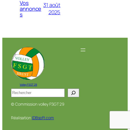
Vos
31 août
annonce
2025
s
Volley FSGT 29
Rechercher
© Commission volley FSGT 29
Réalisation
IDBsoft.com